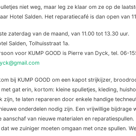
ulletjes niet weg, maar leg ze klaar om ze op de laat
ar Hotel Salden. Het reparatiecafé is dan open van 11.
tste zaterdag van de maand, van 11.00 tot 13.30 uur.
tel Salden, Tolhuisstraat 1a.
soon voor KUMP GOOD is Pierre van Dyck, tel. 06-1
dyck@gmail.com
kom bij KUMP GOOD om een kapot strijkijzer, broodroo
i met gat erin, kortom: kleine spulletjes, kleding, huish
k zijn, te laten repareren door enkele handige techneut
r nieuwe onderdelen nodig zijn. Een vrijwillige bijdrage w
e aanschaf van nieuwe materialen en reparatiespullen.
s dat we zuiniger moeten omgaan met onze spullen. We