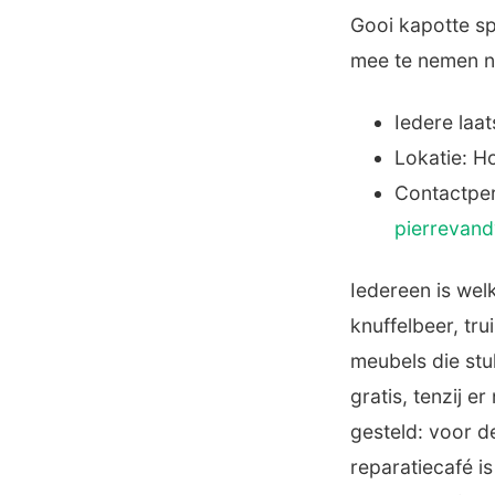
Gooi kapotte sp
mee te nemen na
Iedere laa
Lokatie: Ho
Contactper
pierrevan
Iedereen is wel
knuffelbeer, tru
meubels die stu
gratis, tenzij e
gesteld: voor d
reparatiecafé i